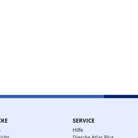
CKE
SERVICE
n
Hilfe
icht
Diercke Atlas Plus