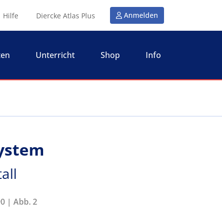
Anmelden
Hilfe
Diercke Atlas Plus
ten
Unterricht
Shop
Info
ystem
all
0 | Abb. 2