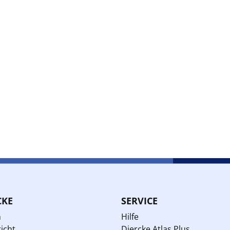
CKE
SERVICE
n
Hilfe
icht
Diercke Atlas Plus