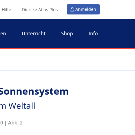
Anmelden
Hilfe
Diercke Atlas Plus
ten
Unterricht
Shop
Info
s Sonnensystem
im Weltall
0 | Abb. 2