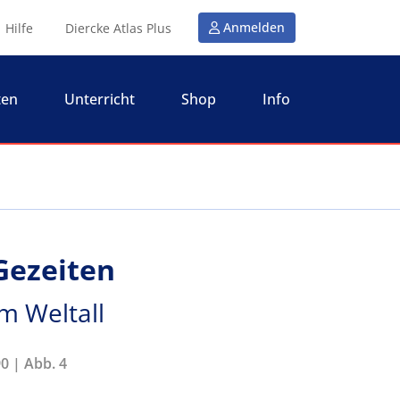
Anmelden
Hilfe
Diercke Atlas Plus
ten
Unterricht
Shop
Info
 Gezeiten
im Weltall
0 | Abb. 4