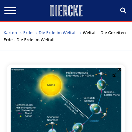
Direkt zum Inhalt
Karten
Erde
Die Erde im Weltall
Weltall - Die Gezeiten -
Erde - Die Erde im Weltall