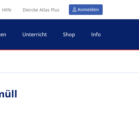
Anmelden
Hilfe
Diercke Atlas Plus
ten
Unterricht
Shop
Info
müll