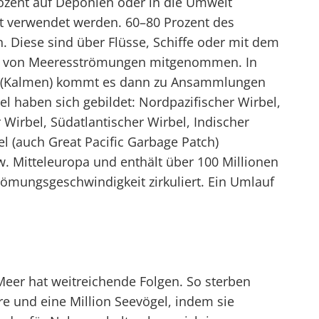
rozent auf Deponien oder in die Umwelt
t verwendet werden. 60–80 Prozent des
 Diese sind über Flüsse, Schiffe oder mit dem
ie von Meeresströmungen mitgenommen. In
ne (Kalmen) kommt es dann zu Ansammlungen
el haben sich gebildet: Nordpazifischer Wirbel,
 Wirbel, Südatlantischer Wirbel, Indischer
l (auch Great Pacific Garbage Patch)
w. Mitteleuropa und enthält über 100 Millionen
römungsgeschwindigkeit zirkuliert. Ein Umlauf
Meer hat weitreichende Folgen. So sterben
re und eine Million Seevögel, indem sie