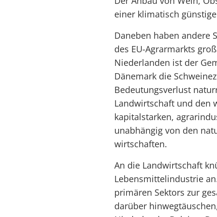
Der Anbau von Wein, Obs
einer klimatisch günstig
Daneben haben andere S
des EU-Agrarmarkts große
Niederlanden ist der Ge
Dänemark die Schweinezu
Bedeutungsverlust naturr
Landwirtschaft und den 
kapitalstarken, agrarindu
unabhängig von den nat
wirtschaften.
An die Landwirtschaft kn
Lebensmittelindustrie an.
primären Sektors zur ges
darüber hinwegtäuschen, 