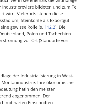
 auch wenn sie ehemals die Grundlage
 Industriereviere bildeten und zum Teil
rt wird. Vielerorts stehen diese
sstadium, Steinkohle als Exportgut
 eine gewisse Rolle (s.
112.2
). Die
Deutschland, Polen und Tschechien
erstromung vor Ort (Standorte von
age der Industrialisierung in West-
e Montanindustrie. Ihre ökonomische
Bedeutung hatin den meisten
vierend abgenommen. Der
ich mit harten Einschnitten