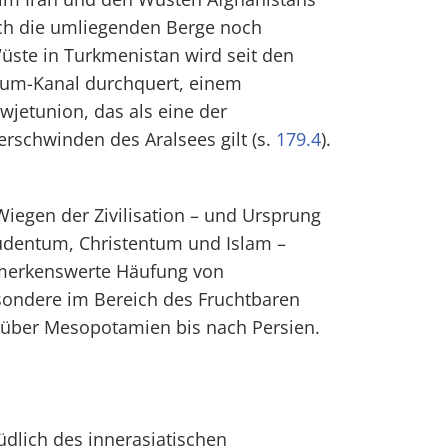
rch die umliegenden Berge noch
üste in Turkmenistan wird seit den
kum-Kanal durchquert, einem
jetunion, das als eine der
rschwinden des Aralsees gilt (s.
179.4
).
Wiegen der Zivilisation – und Ursprung
Judentum, Christentum und Islam –
emerkenswerte Häufung von
sondere im Bereich des Fruchtbaren
über Mesopotamien bis nach Persien.
üdlich des innerasiatischen