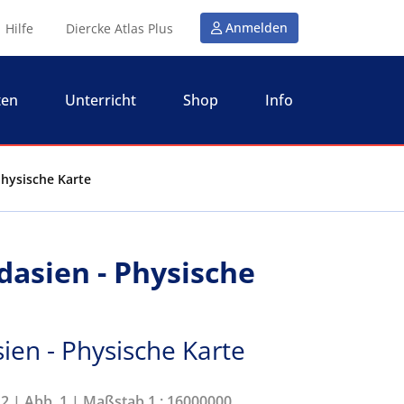
Anmelden
Hilfe
Diercke Atlas Plus
ten
Unterricht
Shop
Info
Physische Karte
dasien - Physische
ien - Physische Karte
12 | Abb. 1 | Maßstab 1 : 16000000