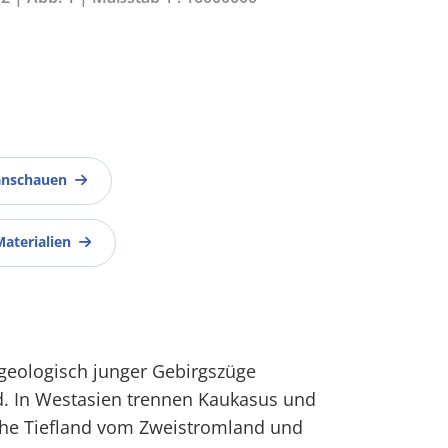
anschauen
Materialien
, geologisch junger Gebirgszüge
d. In Westasien trennen Kaukasus und
he Tiefland vom Zweistromland und