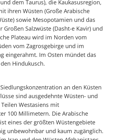
und dem Taurus), die Kaukasusregion,
mit ihren Wüsten (Große Arabische
 Wüste) sowie Mesopotamien und das
r Großen Salzwüste (Dasht-e Kavir) und
ische Plateau wird im Norden vom
Süden vom Zagrosgebirge und im
g eingerahmt. Im Osten mündet das
 den Hindukusch.
 Siedlungskonzentration an den Küsten
Flüsse sind ausgedehnte Wüsten- und
 Teilen Westasiens mit
er 100 Millimetern. Die Arabische
 ist eines der größten Wüstengebiete
ächig unbewohnbar und kaum zugänglich.
 im Iran und den Wüsten Afghanistans