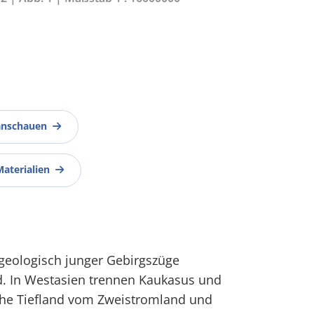
anschauen
Materialien
, geologisch junger Gebirgszüge
d. In Westasien trennen Kaukasus und
he Tiefland vom Zweistromland und