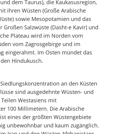
und dem Taurus), die Kaukasusregion,
mit ihren Wüsten (Große Arabische
 Wüste) sowie Mesopotamien und das
r Großen Salzwüste (Dasht-e Kavir) und
ische Plateau wird im Norden vom
Süden vom Zagrosgebirge und im
g eingerahmt. Im Osten mündet das
 den Hindukusch.
 Siedlungskonzentration an den Küsten
Flüsse sind ausgedehnte Wüsten- und
 Teilen Westasiens mit
er 100 Millimetern. Die Arabische
 ist eines der größten Wüstengebiete
ächig unbewohnbar und kaum zugänglich.
 im Iran und den Wüsten Afghanistans