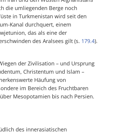
rch die umliegenden Berge noch
üste in Turkmenistan wird seit den
kum-Kanal durchquert, einem
jetunion, das als eine der
rschwinden des Aralsees gilt (s.
179.4
).
Wiegen der Zivilisation – und Ursprung
Judentum, Christentum und Islam –
emerkenswerte Häufung von
sondere im Bereich des Fruchtbaren
über Mesopotamien bis nach Persien.
üdlich des innerasiatischen