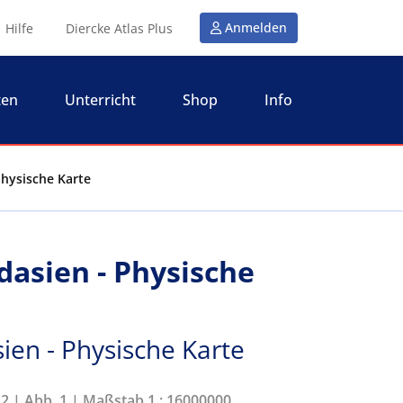
Anmelden
Hilfe
Diercke Atlas Plus
ten
Unterricht
Shop
Info
Physische Karte
dasien - Physische
ien - Physische Karte
12 | Abb. 1 | Maßstab 1 : 16000000