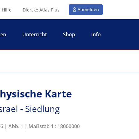
Anmelden
Hilfe
Diercke Atlas Plus
ten
Unterricht
Shop
Info
Physische Karte
rael - Siedlung
16 | Abb. 1 | Maßstab 1 : 18000000