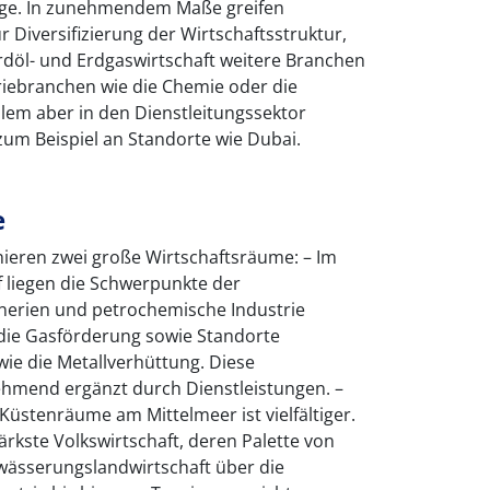
iege. In zunehmendem Maße greifen
Diversifizierung der Wirtschaftsstruktur,
rdöl- und Erdgaswirtschaft weitere Branchen
riebranchen wie die Chemie oder die
lem aber in den Dienstleitungssektor
 zum Beispiel an Standorte wie Dubai.
e
ieren zwei große Wirtschaftsräume: – Im
 liegen die Schwerpunkte der
inerien und petrochemische Industrie
ie Gasförderung sowie Standorte
wie die Metallverhüttung. Diese
hmend ergänzt durch Dienstleistungen. –
Küstenräume am Mittelmeer ist vielfältiger.
stärkste Volkswirtschaft, deren Palette von
ewässerungslandwirtschaft über die