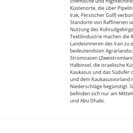
chemische und Hightechindu
Küstenorte, die über Pipelin
Irak, Persischer Golf) verbu
Standorte von Raffinerien u
Nutzung des Kuhrudgebirges
Textilindustrie machen die
Landesinneren des Iran zu 
bedeutendsten Agrarlandsch
Stromoasen (Zweistromland,
Halbinsel, die israelische 
Kaukasus und das Südufer d
und dem Kaukasusvorland ist
Niederschläge begünstigt. 
befinden sich nur am Mitte
und Abu Dhabi.