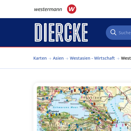
Direkt zum Inhalt
Karten
Asien
Westasien - Wirtschaft
Westa