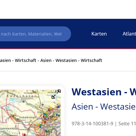
Karten
Atlan
sien - Wirtschaft - Asien - Westasien - Wirtschaft
Westasien - 
Asien - Westasie
978-3-14-100381-9 | Seite 11