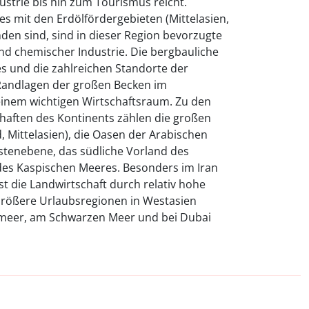
strie bis hin zum Tourismus reicht.
es mit den Erdölfördergebieten (Mittelasien,
nden sind, sind in dieser Region bevorzugte
nd chemischer Industrie. Die bergbauliche
 und die zahlreichen Standorte der
 Randlagen der großen Becken im
einem wichtigen Wirtschaftsraum. Zu den
aften des Kontinents zählen die großen
 Mittelasien), die Oasen der Arabischen
Küstenebene, das südliche Vorland des
es Kaspischen Meeres. Besonders im Iran
 die Landwirtschaft durch relativ hohe
Größere Urlaubsregionen in Westasien
lmeer, am Schwarzen Meer und bei Dubai