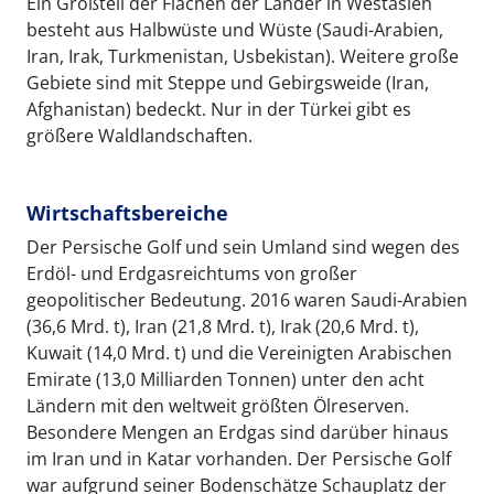
Ein Großteil der Flächen der Länder in Westasien
besteht aus Halbwüste und Wüste (Saudi-Arabien,
Iran, Irak, Turkmenistan, Usbekistan). Weitere große
Gebiete sind mit Steppe und Gebirgsweide (Iran,
Afghanistan) bedeckt. Nur in der Türkei gibt es
größere Waldlandschaften.
Wirtschaftsbereiche
Der Persische Golf und sein Umland sind wegen des
Erdöl- und Erdgasreichtums von großer
geopolitischer Bedeutung. 2016 waren Saudi-Arabien
(36,6 Mrd. t), Iran (21,8 Mrd. t), Irak (20,6 Mrd. t),
Kuwait (14,0 Mrd. t) und die Vereinigten Arabischen
Emirate (13,0 Milliarden Tonnen) unter den acht
Ländern mit den weltweit größten Ölreserven.
Besondere Mengen an Erdgas sind darüber hinaus
im Iran und in Katar vorhanden. Der Persische Golf
war aufgrund seiner Bodenschätze Schauplatz der