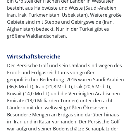
Ein Großteil der Flächen der Länder in Westasien
besteht aus Halbwüste und Wüste (Saudi-Arabien,
Iran, Irak, Turkmenistan, Usbekistan). Weitere große
Gebiete sind mit Steppe und Gebirgsweide (Iran,
Afghanistan) bedeckt. Nur in der Türkei gibt es
größere Waldlandschaften.
Wirtschaftsbereiche
Der Persische Golf und sein Umland sind wegen des
Erdöl- und Erdgasreichtums von großer
geopolitischer Bedeutung. 2016 waren Saudi-Arabien
(36,6 Mrd. t), Iran (21,8 Mrd. t), Irak (20,6 Mrd. t),
Kuwait (14,0 Mrd. t) und die Vereinigten Arabischen
Emirate (13,0 Milliarden Tonnen) unter den acht
Ländern mit den weltweit größten Ölreserven.
Besondere Mengen an Erdgas sind darüber hinaus
im Iran und in Katar vorhanden. Der Persische Golf
war aufgrund seiner Bodenschätze Schauplatz der