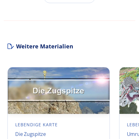
Weitere Materialien
LEBENDIGE KARTE
LEBE
Die Zugspitze
Umru