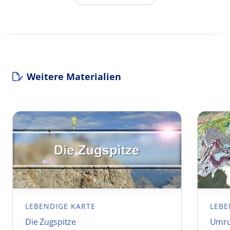
Weitere Materialien
LEBENDIGE KARTE
LEBE
Die Zugspitze
Umru