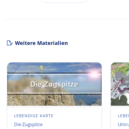
Weitere Materialien
LEBENDIGE KARTE
LEBE
Die Zugspitze
Umru