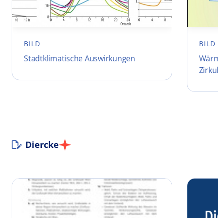
BILD
BILD
Stadtklimatische Auswirkungen
Wärm
Zirk
Diercke