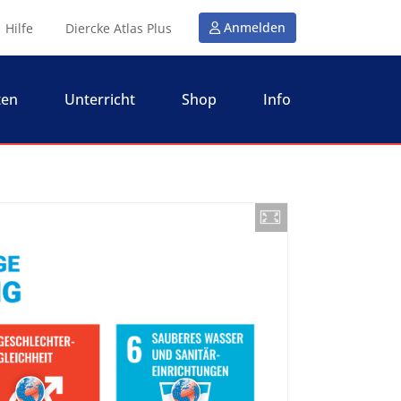
Anmelden
Hilfe
Diercke Atlas Plus
ten
Unterricht
Shop
Info