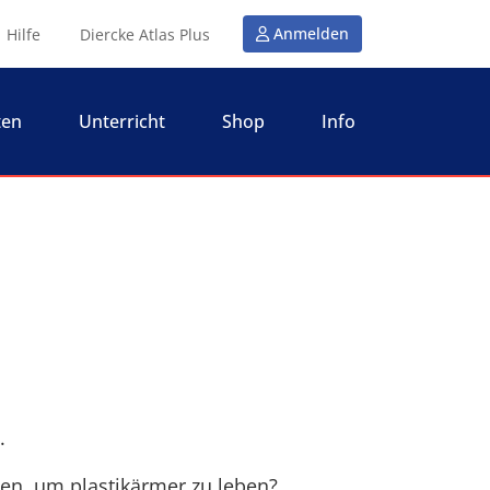
Anmelden
Hilfe
Diercke Atlas Plus
ten
Unterricht
Shop
Info
.
zen, um plastikärmer zu leben?