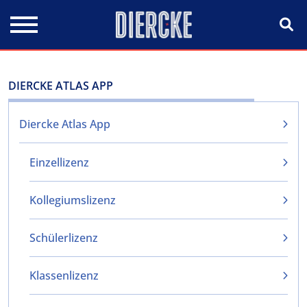
Direkt zum Inhalt
DIERCKE ATLAS APP
Diercke Atlas App
Einzellizenz
Kollegiumslizenz
Schülerlizenz
Klassenlizenz