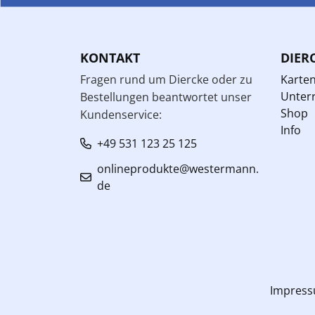
KONTAKT
DIER
Fragen rund um Diercke oder zu
Karte
Unterr
Bestellungen beantwortet unser
Shop
Kundenservice:
Info
+49 531 123 25 125
onlineprodukte@westermann.
de
Impres