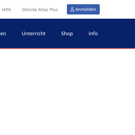
Anmelden
Hilfe
Diercke Atlas Plus
ten
Unterricht
Shop
Info