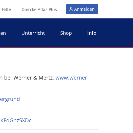
Anmelden
Hilfe
Diercke Atlas Plus
ten
Unterricht
Shop
Info
on bei Werner & Mertz:
www.werner-
g
ntergrund
2KFdGnz5XDc