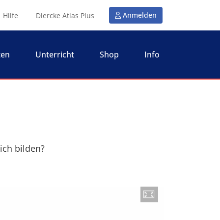
Anmelden
Hilfe
Diercke Atlas Plus
ten
Unterricht
Shop
Info
ich bilden?