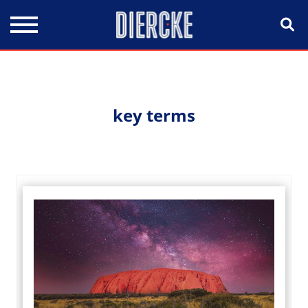
Direkt zum Inhalt
key terms