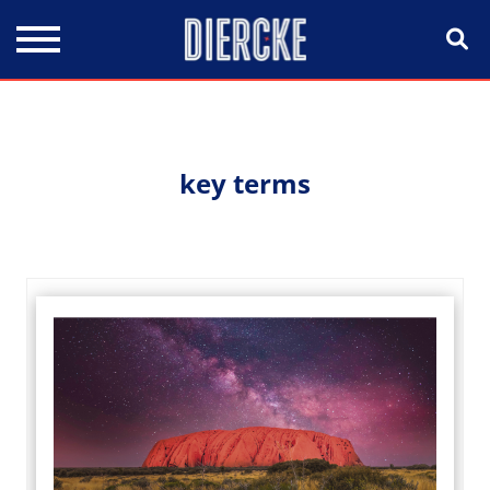
Direkt zum Inhalt
key terms