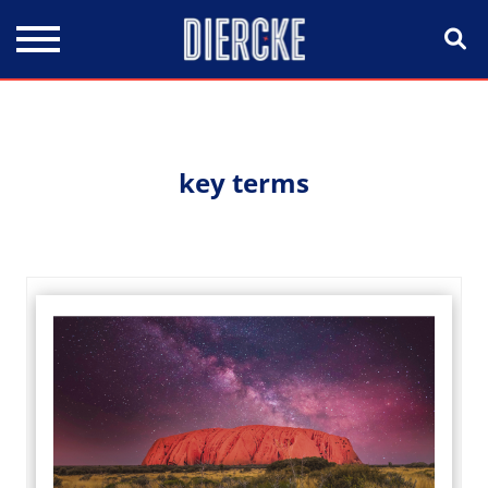
Direkt zum Inhalt
key terms