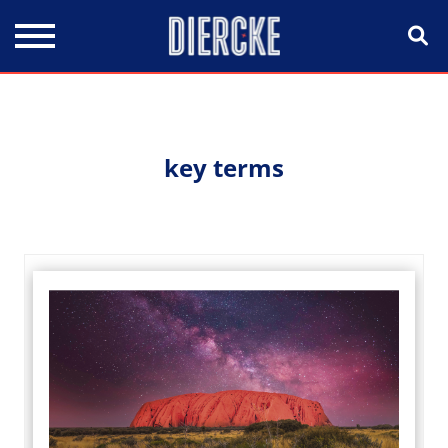
Direkt zum Inhalt
key terms