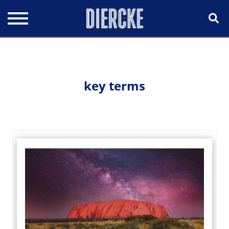
Direkt zum Inhalt
key terms