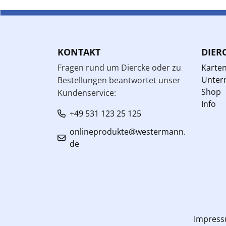
KONTAKT
DIER
Fragen rund um Diercke oder zu
Karte
Unterr
Bestellungen beantwortet unser
Shop
Kundenservice:
Info
+49 531 123 25 125
onlineprodukte@westermann.
de
Impres