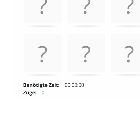
or
enter
key
to
turn
card.
Benötigte Zeit:
00:00:00
Züge:
0