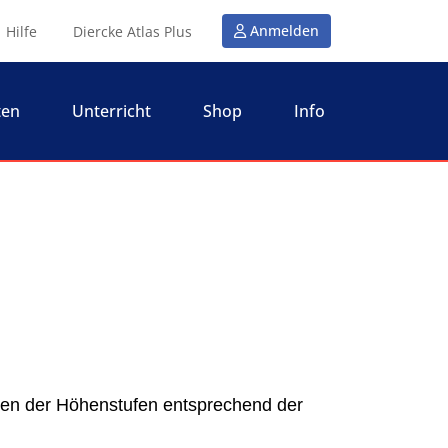
Anmelden
Hilfe
Diercke Atlas Plus
ten
Unterricht
Shop
Info