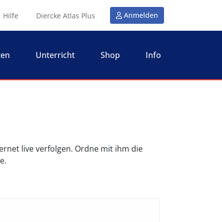
Anmelden
Hilfe
Diercke Atlas Plus
ten
Unterricht
Shop
Info
ernet live verfolgen. Ordne mit ihm die
e.