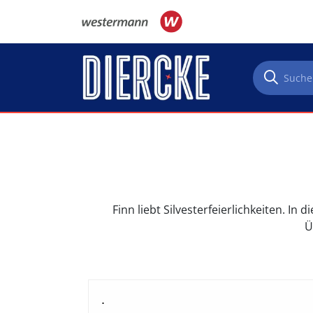
Direkt zum Inhalt
Finn liebt Silvesterfeierlichkeiten. I
Ü