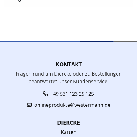
enter
key
to
turn
card.
KONTAKT
Fragen rund um Diercke oder zu Bestellungen
beantwortet unser Kundenservice:
+49 531 123 25 125
onlineprodukte@westermann.de
DIERCKE
Karten