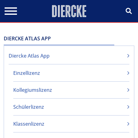
Direkt zum Inhalt
DIERCKE ATLAS APP
Diercke Atlas App
Einzellizenz
Kollegiumslizenz
Schülerlizenz
Klassenlizenz