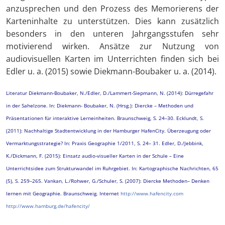
anzusprechen und den Prozess des Memorierens der
Karteninhalte zu unterstützen. Dies kann zusätzlich
besonders in den unteren Jahrgangsstufen sehr
motivierend wirken. Ansätze zur Nutzung von
audiovisuellen Karten im Unterrichten finden sich bei
Edler u. a. (2015) sowie Diekmann-Boubaker u. a. (2014).
Literatur Diekmann-Boubaker, N./Edler, D./Lammert-Siepmann, N. (2014): Dürregefahr
in der Sahelzone. In: Diekmann- Boubaker, N. (Hrsg.): Diercke – Methoden und
Präsentationen für interaktive Lerneinheiten. Braunschweig, S. 24–30. Ecklundt, S.
(2011): Nachhaltige Stadtentwicklung in der Hamburger HafenCity. Überzeugung oder
Vermarktungsstrategie? In: Praxis Geographie 1/2011, S. 24– 31. Edler, D./Jebbink,
K./Dickmann, F. (2015): Einsatz audio-visueller Karten in der Schule – Eine
Unterrichtsidee zum Strukturwandel im Ruhrgebiet. In: Kartographische Nachrichten, 65
(5), S. 259–265. Vankan, L./Rohwer, G./Schuler, S. (2007): Diercke Methoden– Denken
lernen mit Geographie. Braunschweig. Internet
http://www.hafencity.com
http://www.hamburg.de/hafencity/