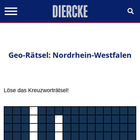
Direkt zum Inhalt
Geo-Rätsel: Nordrhein-Westfalen