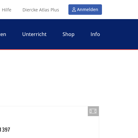
Anmelden
Hilfe
Diercke Atlas Plus
ten
Unterricht
Shop
Info