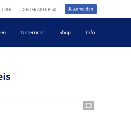
Anmelden
Hilfe
Diercke Atlas Plus
ten
Unterricht
Shop
Info
eis