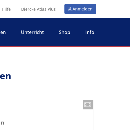
Anmelden
Hilfe
Diercke Atlas Plus
ten
Unterricht
Shop
Info
gen