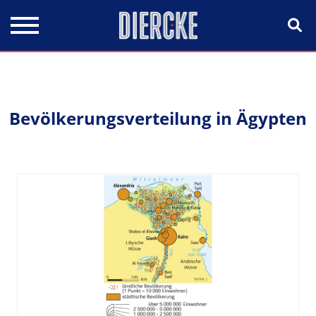
Direkt zum Inhalt
Bevölkerungsverteilung in Ägypten