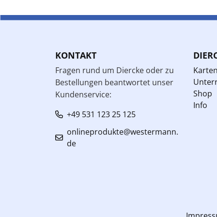
KONTAKT
DIER
Fragen rund um Diercke oder zu
Karte
Unterr
Bestellungen beantwortet unser
Shop
Kundenservice:
Info
+49 531 123 25 125
onlineprodukte@westermann.
de
Impres