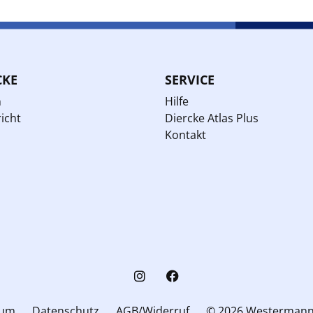
CKE
SERVICE
n
Hilfe
icht
Diercke Atlas Plus
Kontakt
sum
Datenschutz
AGB/Widerruf
© 2026 Westerman