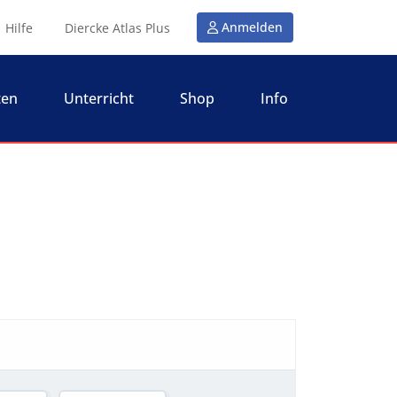
Anmelden
Hilfe
Diercke Atlas Plus
ten
Unterricht
Shop
Info