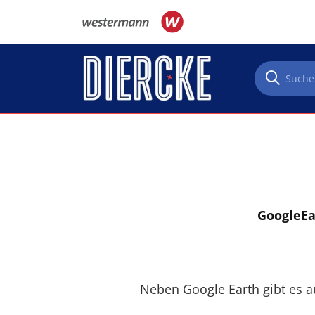
Direkt zum Inhalt
GoogleEar
Neben Google Earth gibt es a