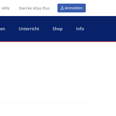
Anmelden
Hilfe
Diercke Atlas Plus
ten
Unterricht
Shop
Info