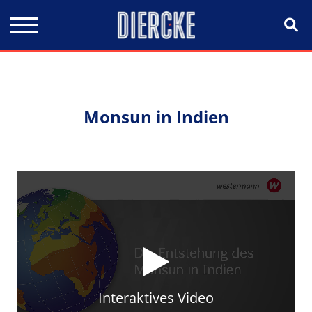
Direkt zum Inhalt
Monsun in Indien