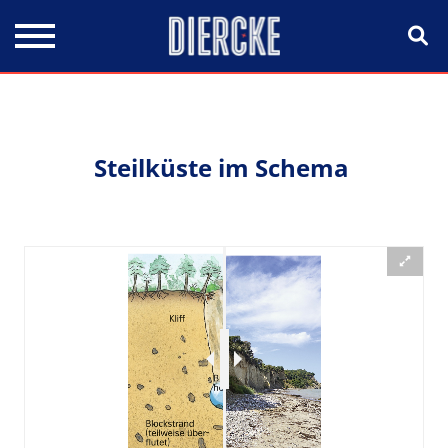
Direkt zum Inhalt
Steilküste im Schema