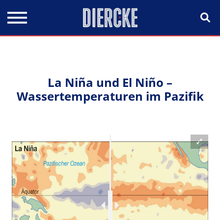
Direkt zum Inhalt
La Niña und El Niño –
Wassertemperaturen im Pazifik