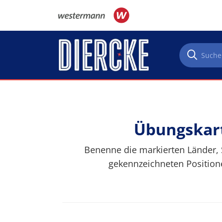
Direkt zum Inhalt
Übungskart
Benenne die markierten Länder, 
gekennzeichneten Position