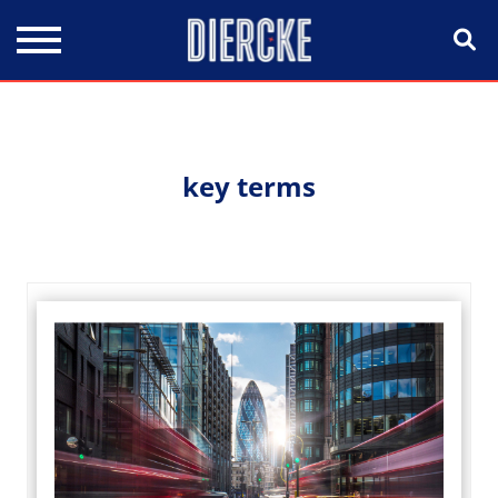
Direkt zum Inhalt
key terms