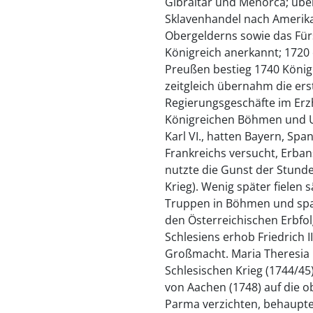
Gibraltar und Menorca; über
Sklavenhandel nach Amerika 
Obergelderns sowie das Fü
Königreich anerkannt; 172
Preußen bestieg 1740 König F
zeitgleich übernahm die erst
Regierungsgeschäfte im Erz
Königreichen Böhmen und U
Karl VI., hatten Bayern, Sp
Frankreichs versucht, Erban
nutzte die Gunst der Stunde 
Krieg). Wenig später fielen
Truppen in Böhmen und span
den Österreichischen Erbfol
Schlesiens erhob Friedrich 
Großmacht. Maria Theresia 
Schlesischen Krieg (1744/45
von Aachen (1748) auf die o
Parma verzichten, behaupte