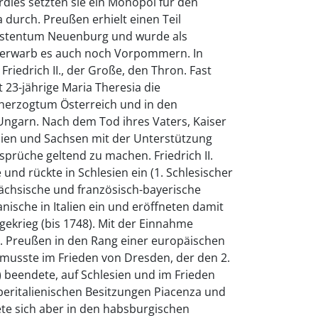
dies setzten sie ein Monopol für den
durch. Preußen erhielt einen Teil
rstentum Neuenburg und wurde als
0 erwarb es auch noch Vorpommern. In
riedrich II., der Große, den Thron. Fast
 23-jährige Maria Theresia die
herzogtum Österreich und in den
ngarn. Nach dem Tod ihres Vaters, Kaiser
anien und Sachsen mit der Unterstützung
sprüche geltend zu machen. Friedrich II.
und rückte in Schlesien ein (1. Schlesischer
 sächsische und französisch-bayerische
ische in Italien ein und eröffneten damit
gekrieg (bis 1748). Mit der Einnahme
II. Preußen in den Rang einer europäischen
musste im Frieden von Dresden, der den 2.
) beendete, auf Schlesien und im Frieden
beritalienischen Besitzungen Piacenza und
te sich aber in den habsburgischen