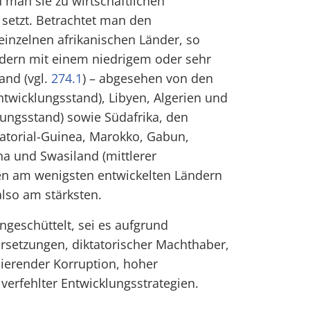
n man sie zu wirtschaftlichen
 setzt. Betrachtet man den
einzelnen afrikanischen Länder, so
ndern mit einem niedrigem oder sehr
and (vgl.
274.1
) – abgesehen von den
ntwicklungsstand), Libyen, Algerien und
ungsstand) sowie Südafrika, den
atorial-Guinea, Marokko, Gabun,
a und Swasiland (mittlerer
den am wenigsten entwickelten Ländern
lso am stärksten.
ngeschüttelt, sei es aufgrund
rsetzungen, diktatorischer Machthaber,
ssierender Korruption, hoher
verfehlter Entwicklungsstrategien.