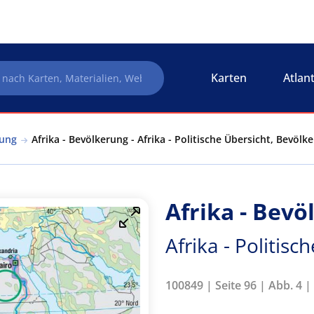
Karten
Atlan
rung
Afrika - Bevölkerung - Afrika - Politische Übersicht, Bevölk
Afrika - Bev
Afrika - Politis
100849 | Seite 96 | Abb. 4 