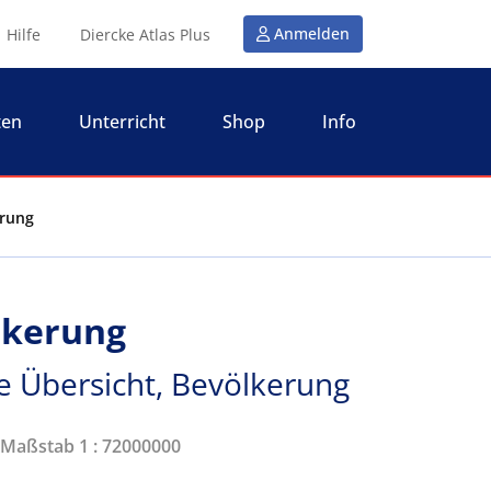
Anmelden
Hilfe
Diercke Atlas Plus
ten
Unterricht
Shop
Info
erung
ölkerung
che Übersicht, Bevölkerung
| Maßstab 1 : 72000000