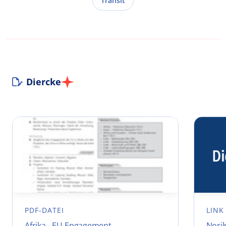
Transit
Diercke
PDF-DATEI
LINK
Afrika - EU-Engagement
Noril