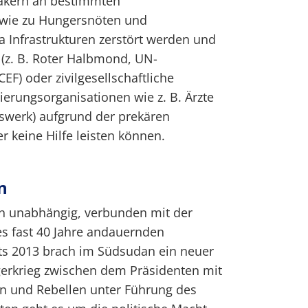
akern an bestimmten
wie zu Hungersnöten und
 Infrastrukturen zerstört werden und
e (z. B. Roter Halbmond, UN-
CEF) oder zivilgesellschaftliche
ierungsorganisationen wie z. B. Ärzte
swerk) aufgrund der prekären
r keine Hilfe leisten können.
n
n unabhängig, verbunden mit der
es fast 40 Jahre andauernden
its 2013 brach im Südsudan ein neuer
gerkrieg zwischen dem Präsidenten mit
n und Rebellen unter Führung des