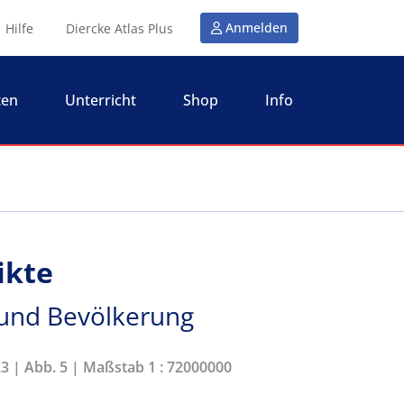
Anmelden
Hilfe
Diercke Atlas Plus
ten
Unterricht
Shop
Info
ikte
n und Bevölkerung
23 | Abb. 5 | Maßstab 1 : 72000000